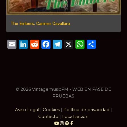
The Embers, Carmen Cavallaro
Email
LinkedIn
Reddit
Facebook
Telegram
X
WhatsAp
Compar
© 2026 VintagemusicFM - WEB EN FASE DE
PRUEBAS
Aviso Legal
|
Cookies
|
Política de privacidad
|
Contacto
|
Localización