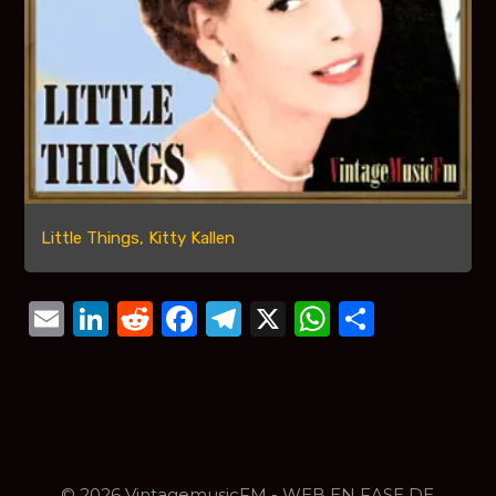
Little Things, Kitty Kallen
Email
LinkedIn
Reddit
Facebook
Telegram
X
WhatsAp
Compar
© 2026 VintagemusicFM - WEB EN FASE DE