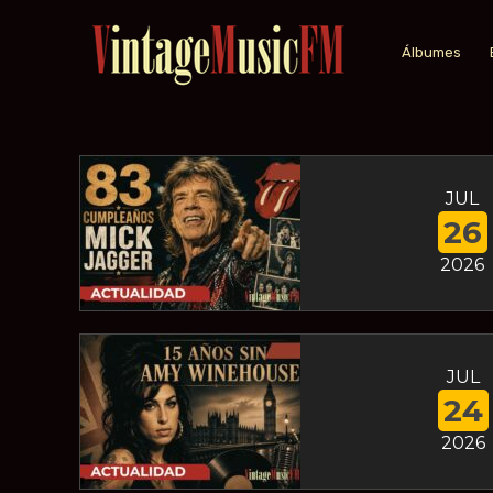
Álbumes
JUL
26
2026
JUL
24
2026