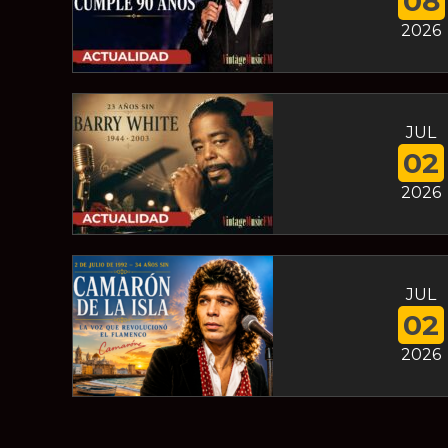
08
2026
JUL
02
2026
JUL
02
2026