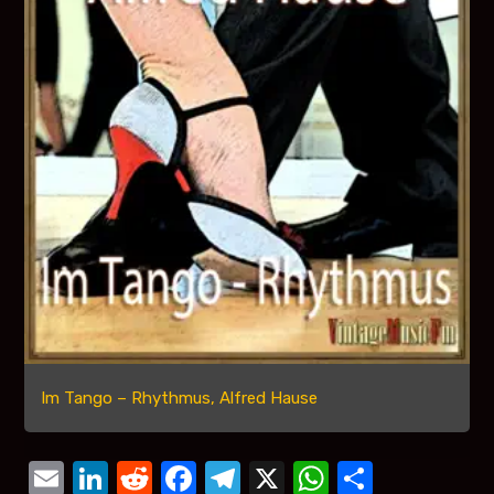
Im Tango – Rhythmus, Alfred Hause
Email
LinkedIn
Reddit
Facebook
Telegram
X
WhatsAp
Compar