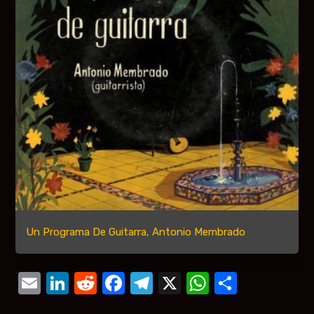
Un Programa De Guitarra, Antonio Membrado
Email
LinkedIn
Reddit
Facebook
Telegram
X
WhatsAp
Compar