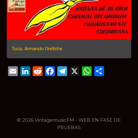
Toca, Armando Orefiche
Email
LinkedIn
Reddit
Facebook
Telegram
X
WhatsAp
Compar
© 2026 VintagemusicFM - WEB EN FASE DE
PRUEBAS