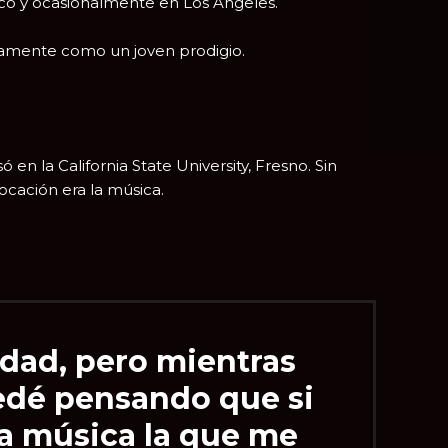
co
y ocasionalmente en
Los Ángeles
.
idamente como un joven prodigio.
só en la
California State University, Fresno
. Sin
cación era la música.
idad, pero mientras
uedé pensando que si
 la música la que me