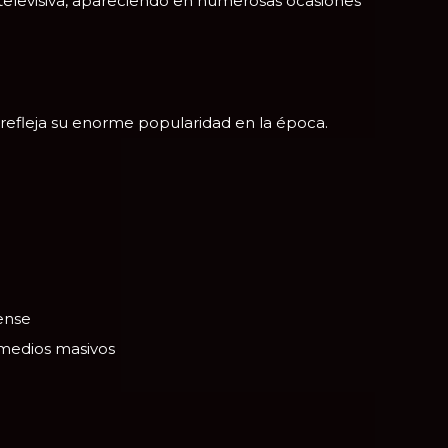
elevisiva, apareciendo en numerosas ocasiones
e refleja su enorme popularidad en la época.
ense
 medios masivos