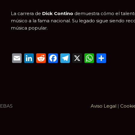
La carrera de
Dick Contino
demuestra cómo el talento
músico a la fama nacional. Su legado sigue siendo reco
música popular.
Email
LinkedIn
Reddit
Facebook
Telegram
X
WhatsA
Compa
UEBAS
Aviso Legal
|
Cooki