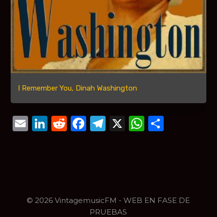
I Remember You, Dinah Washington
Email
LinkedIn
Reddit
Facebook
Telegram
X
WhatsAp
Compar
© 2026 VintagemusicFM - WEB EN FASE DE
PRUEBAS