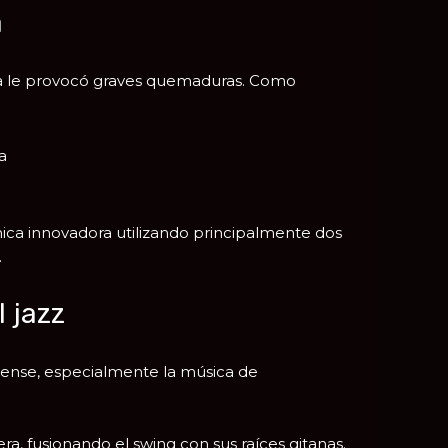
a
na le provocó graves quemaduras. Como
a
ica innovadora utilizando principalmente dos
.
l jazz
dense, especialmente la música de
ra, fusionando el swing con sus raíces gitanas.