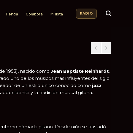
RADIO
Tienda
Colabora
Mi lista
 de 1953), nacido como
Jean Baptiste Reinhardt
,
derado uno de los músicos más influyentes del siglo
creador de un estilo único conocido como
jazz
tadounidense y la tradición musical gitana.
entorno nómada gitano. Desde niño se trasladó