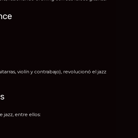
nce
rras, violín y contrabajo), revolucionó el jazz
es
azz, entre ellos: