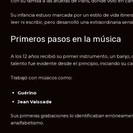
con su familia a las afueras de
París
, donde vivió en 
Su infancia estuvo marcada por un estilo de vida itine
leer ni escribir, pero desarrolló una extraordinaria s
Primeros pasos en la música
A los 12 años recibió su primer instrumento, un banjo,
talento fue evidente desde el principio, iniciando su 
Trabajó con músicos como:
Guérino
Jean Vaissade
Sus primeras grabaciones lo identificaban erróneame
analfabetismo.