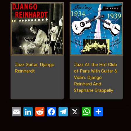
Jazz Guitar, Django
Jazz At the Hot Club
Reinhardt
of Paris With Guitar &
Violin, Django
Reinhard And
Stephane Grappelly
Email
LinkedIn
Reddit
Facebook
Telegram
X
WhatsA
Compa