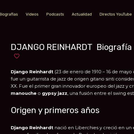
Biografías
Videos
Podcasts
Actualidad
Directos YouTube
DJANGO REINHARDT Biografía
Añadir a favoritos
Django Reinhardt
(23 de enero de 1910 – 16 de mayo
fue un guitarrista de jazz de origen gitano sinti consi
XX. Fue el primer gran innovador europeo del jazz y 
manouche
o
gypsy jazz
, una fusión entre el swing es
Origen y primeros años
Django Reinhardt
nació en
Liberchies
y creció en un 