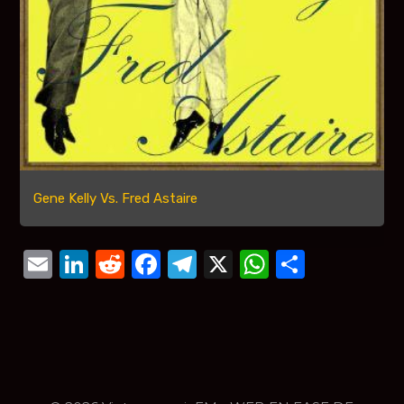
Gene Kelly Vs. Fred Astaire
Email
LinkedIn
Reddit
Facebook
Telegram
X
WhatsAp
Compar