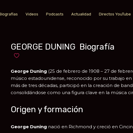
Biografías
Videos
Podcasts
Actualidad
Directos YouTube
GEORGE DUNING Biografía
Añadir a favoritos
George Duning
(25 de febrero de 1908 – 27 de febre
músico estadounidense, reconocido por su trabajo en e
más de tres décadas, participó en la creación de ban
consolidándose como una figura clave en la música c
Origen y formación
George Duning
nació en
Richmond
y creció en
Cincin