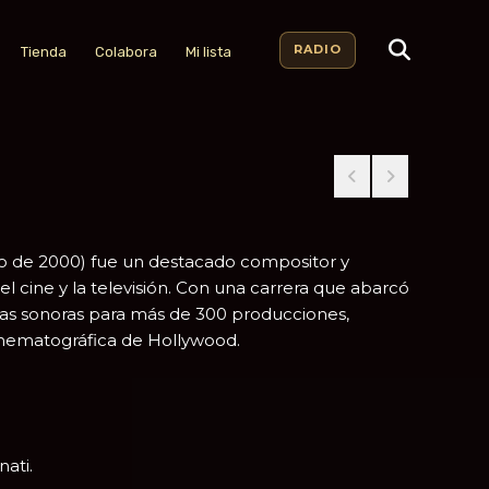
RADIO
Tienda
Colabora
Mi lista
ro de 2000) fue un destacado compositor y
l cine y la televisión. Con una carrera que abarcó
das sonoras para más de 300 producciones,
inematográfica de Hollywood.
nati
.