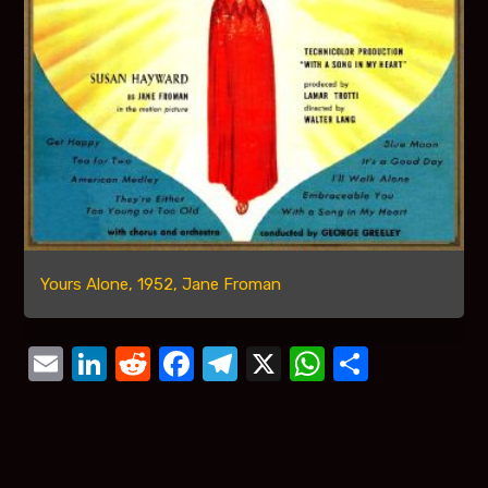
Yours Alone, 1952, Jane Froman
Email
LinkedIn
Reddit
Facebook
Telegram
X
WhatsAp
Compar