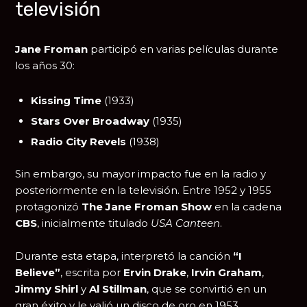
televisión
Jane Froman
participó en varias películas durante
los años 30:
Kissing Time
(1933)
Stars Over Broadway
(1935)
Radio City Revels
(1938)
Sin embargo, su mayor impacto fue en la radio y
posteriormente en la televisión. Entre 1952 y 1955
protagonizó
The Jane Froman Show
en la cadena
CBS
, inicialmente titulado
USA Canteen
.
Durante esta etapa, interpretó la canción
“I
Believe”
, escrita por
Ervin Drake
,
Irvin Graham
,
Jimmy Shirl
y
Al Stillman
, que se convirtió en un
gran éxito y le valió un disco de oro en 1953.