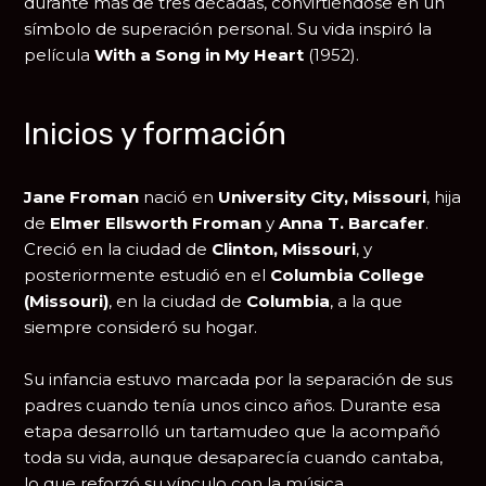
durante más de tres décadas, convirtiéndose en un
símbolo de superación personal. Su vida inspiró la
película
With a Song in My Heart
(1952).
Inicios y formación
Jane Froman
nació en
University City, Missouri
, hija
de
Elmer Ellsworth Froman
y
Anna T. Barcafer
.
Creció en la ciudad de
Clinton, Missouri
, y
posteriormente estudió en el
Columbia College
(Missouri)
, en la ciudad de
Columbia
, a la que
siempre consideró su hogar.
Su infancia estuvo marcada por la separación de sus
padres cuando tenía unos cinco años. Durante esa
etapa desarrolló un tartamudeo que la acompañó
toda su vida, aunque desaparecía cuando cantaba,
lo que reforzó su vínculo con la música.