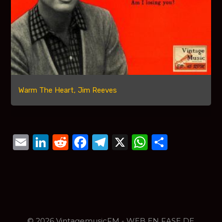
Warm The Heart, Jim Reeves
Email
LinkedIn
Reddit
Facebook
Telegram
X
WhatsAp
Compar
© 2026 VintagemusicFM - WEB EN FASE DE