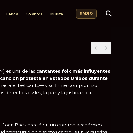
RADIO
Tienda
Colabora
Mi lista
k) es una de las
cantantes folk más influyentes
canción protesta en Estados Unidos durante
 hacia el bel canto— y su firme compromiso
 derechos civiles, la paz y la justicia social.
ura, Joan Baez creció en un entorno académico
ud transcurrió en distintos campus universitarios,