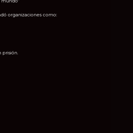
er mundo”
undó organizaciones como:
prisión.