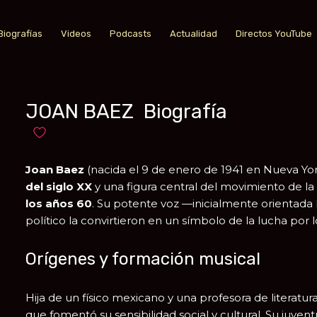
Biografías
Videos
Podcasts
Actualidad
Directos YouTube
JOAN BAEZ Biografía
Añadir a favoritos
Joan Baez
(nacida el 9 de enero de 1941 en Nueva Yor
del siglo XX
y una figura central del movimiento de la
los años 60
. Su potente voz —inicialmente orientada
político la convirtieron en un símbolo de la lucha por los
Orígenes y formación musical
Hija de un físico mexicano y una profesora de literat
que fomentó su sensibilidad social y cultural. Su juvent