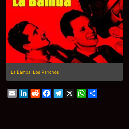
La Bamba, Los Panchos
Email
LinkedIn
Reddit
Facebook
Telegram
X
WhatsAp
Compar