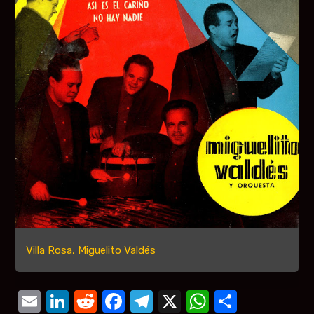
Villa Rosa, Miguelito Valdés
Email
LinkedIn
Reddit
Facebook
Telegram
X
WhatsAp
Compar