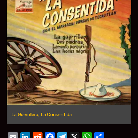
La Guerrillera, La Consentida
Email
LinkedIn
Reddit
Facebook
Telegram
X
WhatsAp
Compar