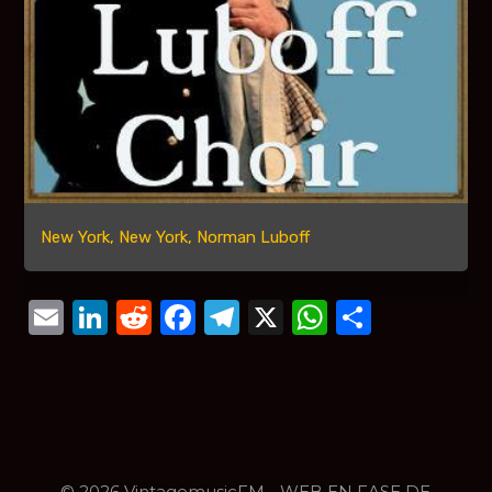
New York, New York, Norman Luboff
Email
LinkedIn
Reddit
Facebook
Telegram
X
WhatsAp
Compar
© 2026 VintagemusicFM - WEB EN FASE DE