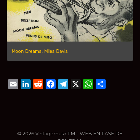
Moon Dreams, Miles Davis
Email
LinkedIn
Reddit
Facebook
Telegram
X
WhatsAp
Compar
© 2026 VintagemusicFM - WEB EN FASE DE