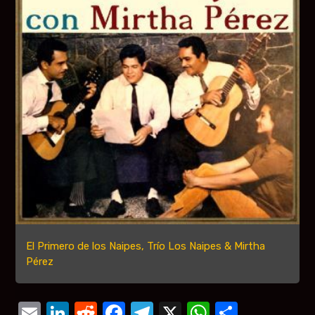
El Primero de los Naipes, Trío Los Naipes & Mirtha
Pérez
Email
LinkedIn
Reddit
Facebook
Telegram
X
WhatsAp
Compar