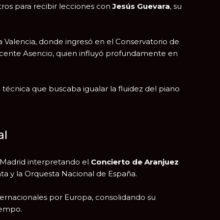
tros para recibir lecciones con
Jesús Guevara
, su
 a
Valencia
, donde ingresó en el Conservatorio de
icente Asencio
, quien influyó profundamente en
 técnica que buscaba igualar la fluidez del piano
al
Madrid
interpretando el
Concierto de Aranjuez
nta
y la Orquesta Nacional de España.
 internacionales por Europa, consolidando su
iempo.