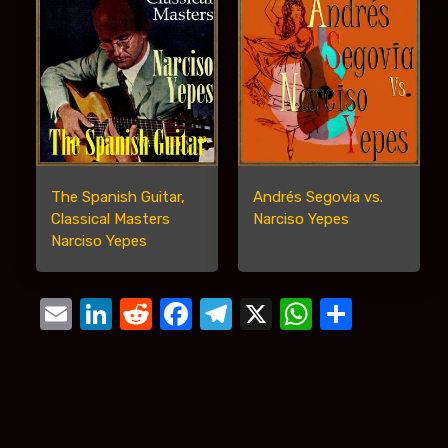
The Spanish Guitar,
Andrés Segovia vs.
Classical Masters
Narciso Yepes
Narciso Yepes
Email
LinkedIn
Reddit
Facebook
Telegram
X
WhatsA
Compa