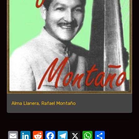
Alma Llanera, Rafael Montaño
Email
LinkedIn
Reddit
Facebook
Telegram
X
WhatsAp
Compar