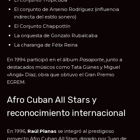
El conjunto de
Arsenio Rodríguez
(influencia
indirecta del estilo sonero)
El Conjunto Chappottín
La orquesta de
Gonzalo Rubalcaba
La charanga de
Félix Reina
En 1994 participó en el álbum
Pasaporte
, junto a
destacados músicos como
Tata Güines
y
Miguel
«Angá» Díaz
, obra que obtuvo el Gran Premio
EGREM.
Afro Cuban All Stars y
reconocimiento internacional
En 1996,
Raúl Planas
se integró al prestigioso
proyecto
Afro Cuban All Stars
, dirigido por
Juan de