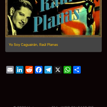
Yo Soy Caguairán, Raúl Planas
Email
LinkedIn
Reddit
Facebook
Telegram
X
WhatsAp
Compar