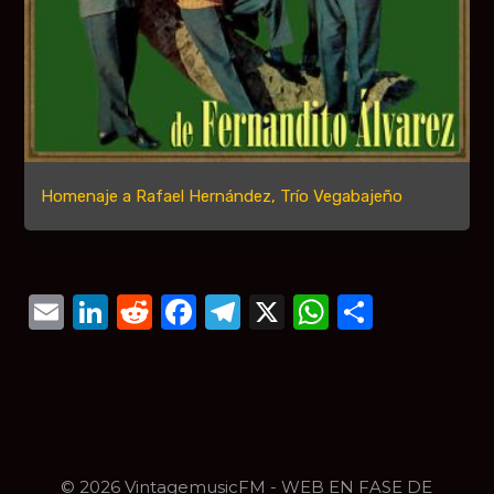
Homenaje a Rafael Hernández, Trío Vegabajeño
Email
LinkedIn
Reddit
Facebook
Telegram
X
WhatsAp
Compar
© 2026 VintagemusicFM - WEB EN FASE DE