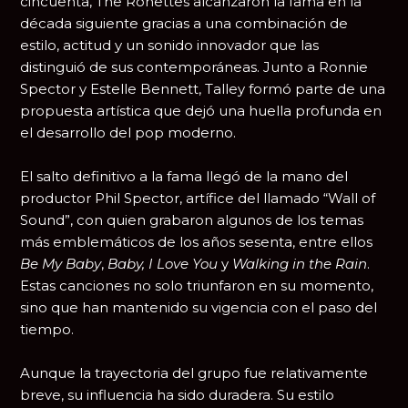
cincuenta, The Ronettes alcanzaron la fama en la
década siguiente gracias a una combinación de
estilo, actitud y un sonido innovador que las
distinguió de sus contemporáneas. Junto a
Ronnie
Spector
y
Estelle Bennett
, Talley formó parte de una
propuesta artística que dejó una huella profunda en
el desarrollo del pop moderno.
El salto definitivo a la fama llegó de la mano del
productor
Phil Spector
, artífice del llamado “Wall of
Sound”, con quien grabaron algunos de los temas
más emblemáticos de los años sesenta, entre ellos
Be My Baby
,
Baby, I Love You
y
Walking in the Rain
.
Estas canciones no solo triunfaron en su momento,
sino que han mantenido su vigencia con el paso del
tiempo.
Aunque la trayectoria del grupo fue relativamente
breve, su influencia ha sido duradera. Su estilo