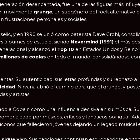
eneración desencantada, fue una de las figuras más influyen
 el movimiento
grunge
, un subgénero del rock alternativo c
an frustraciones personales y sociales.
voselic, y en 1990 se unió como baterista Dave Grohl, conso
res álbumes de estudio, siendo
Nevermind (1991)
el más dest
eneracional y alcanzó el
Top 10
en Estados Unidos y Reino 
millones de copias
en todo el mundo, consolidándose com
entas. Su autenticidad, sus letras profundas y su rechazo a l
icidad
. Nirvana abrió el camino para que el grunge, y poste
s y artistas.
do a Cobain como una influencia decisiva en su música. Su
menajeado por músicos, críticos y fanáticos por igual. Adem
s íconos que fallecieron jóvenes dejando un legado musical 
 sigue vivo
. Sus canciones continúan escuchándose en todo