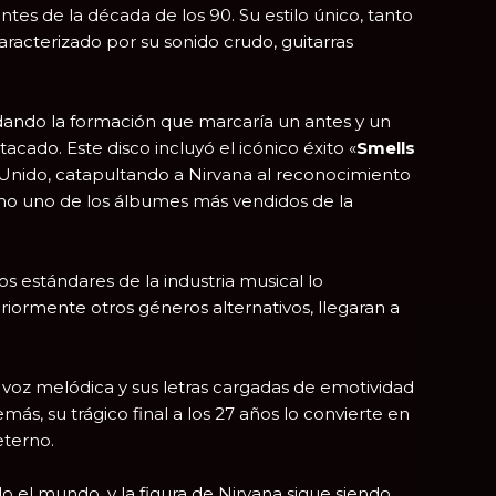
tes de la década de los 90. Su estilo único, tanto
aracterizado por su sonido crudo, guitarras
lidando la formación que marcaría un antes y un
acado. Este disco incluyó el icónico éxito «
Smells
Unido, catapultando a Nirvana al reconocimiento
o uno de los álbumes más vendidos de la
os estándares de la industria musical lo
riormente otros géneros alternativos, llegaran a
 voz melódica y sus letras cargadas de emotividad
ás, su trágico final a los 27 años lo convierte en
eterno.
 el mundo, y la figura de Nirvana sigue siendo