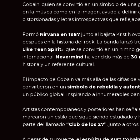
Cobain, quien se convirtió en un símbolo de una g
en la música como en la imagen, ayudó a definir
distorsionadas y letras introspectivas que reflejab
Formó
Nirvana en 1987
junto al bajista Krist No
después en la historia del rock. La banda lanzó t
Like Teen Spirit
», que se convirtió en un himno g
internacional.
Nevermind
ha vendido más de
30 
historia y un referente cultural.
El impacto de Cobain va más allá de las cifras de v
convirtieron en un
símbolo de rebeldía y autent
un público global, inspirando a innumerables banda
Artistas contemporáneos y posteriores han señala
marcaron un estilo que sigue siendo estudiado y ho
parte del llamado
“Club de los 27”
, junto a otro
A pesar de su muerte,
el espíritu de Kurt Cobain