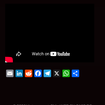
Email
LinkedIn
Reddit
Facebook
Telegram
X
WhatsAp
Compar