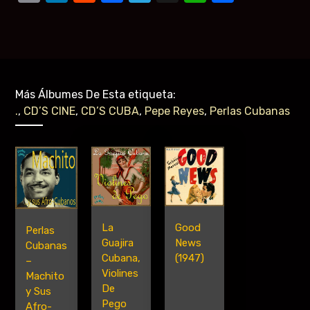
Más Álbumes De Esta etiqueta:
.
,
CD’S CINE
,
CD’S CUBA
,
Pepe Reyes
,
Perlas Cubanas
Good
La
Perlas
News
Guajira
Cubanas
(1947)
Cubana,
–
Violines
Machito
De
y Sus
Pego
Afro-