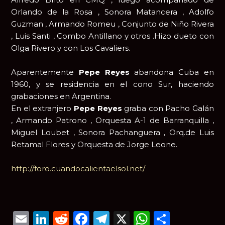
Orlando de la Rosa , Sonora Matancera , Adolfo
Guzman , Armando Romeu , Conjunto de Niño Rivera
, Luis Santi , Combo Antillano y otros .Hizo dueto con
Olga Rivero y con Los Cavaliers.
Aparentemente
Pepe Reyes
abandona Cuba en
1960, y se residencia en el cono Sur, haciendo
grabaciones en Argentina.
En el extranjero
Pepe Reyes
graba con Pacho Galán
, Armando Patrono , Orquesta A-1 de Barranquilla ,
Miguel Loubet , Sonora Pachanguera , Orq.de Luis
Retamal Flores y Orquesta de Jorge Leone.
http://foro.cuandocalientaelsol.net/
Email
LinkedIn
Reddit
Facebook
Telegram
X
WhatsAp
Compar