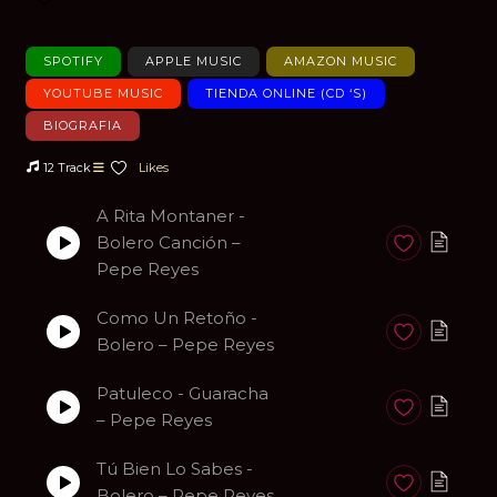
Añadir a favoritos
SPOTIFY
APPLE MUSIC
AMAZON MUSIC
YOUTUBE MUSIC
TIENDA ONLINE (CD ‘S)
BIOGRAFIA
12 Track
Likes
A Rita Montaner -
Bolero Canción –
Anadir a favori
Pepe Reyes
Como Un Retoño -
Anadir a favori
Bolero – Pepe Reyes
Patuleco - Guaracha
Anadir a favori
– Pepe Reyes
Tú Bien Lo Sabes -
Anadir a favori
Bolero – Pepe Reyes