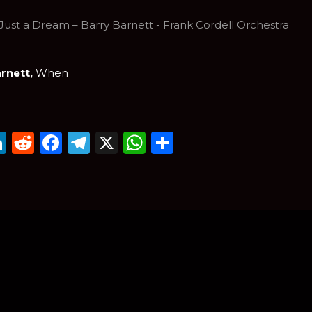
Just a Dream – Barry Barnett - Frank Cordell Orchestra
rnett,
When
mail
LinkedIn
Reddit
Facebook
Telegram
X
WhatsApp
Compartir