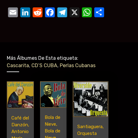
Email
LinkedIn
Reddit
Facebook
Telegram
X
WhatsAp
Compar
Más Álbumes De Esta etiqueta:
Cascarita
,
CD’S CUBA
,
Perlas Cubanas
Bola de
Café del
Nieve,
Danzón,
Santiaguera,
Bola de
Antonio
Orquesta
Nieve