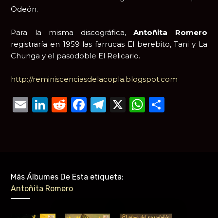
Odeón.
Para la misma discográfica,
Antoñita Romero
registraría en 1959 las farrucas El berebito, Tani y La
Chunga y el pasodoble El Relicario.
http://reminiscenciasdelacopla.blogspot.com
Email
LinkedIn
Reddit
Facebook
Telegram
X
WhatsAp
Compar
Más Álbumes De Esta etiqueta:
Antoñita Romero