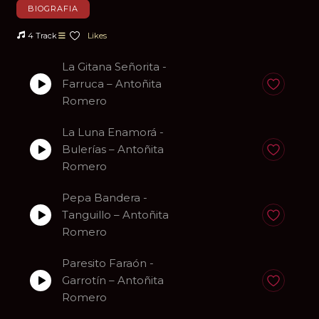
BIOGRAFIA
4 Track
Likes
La Gitana Señorita -
Farruca – Antoñita
Anadir a fa
Romero
La Luna Enamorá -
Bulerías – Antoñita
Anadir a fa
Romero
Pepa Bandera -
Tanguillo – Antoñita
Anadir a fa
Romero
Paresito Faraón -
Garrotín – Antoñita
Anadir a fa
Romero