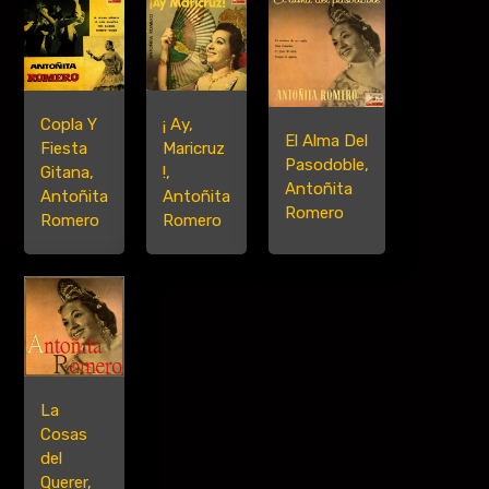
Copla Y
¡ Ay,
El Alma Del
Fiesta
Maricruz
Pasodoble,
Gitana,
!,
Antoñita
Antoñita
Antoñita
Romero
Romero
Romero
La
Cosas
del
Querer,