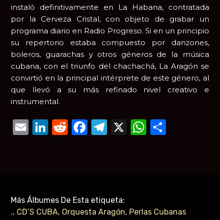
instaló definitivamente en La Habana, contratada
por la Cerveza Cristal, con objeto de grabar un
programa diario en Radio Progreso. Si en un principio
su repertorio estaba compuesto por danzones,
boleros, guarachas y otros géneros de la música
cubana, con el triunfo del chachachá, La Aragón se
convirtió en la principal intérprete de este género, al
que llevó a su más refinado nivel creativo e
instrumental.
Email
LinkedIn
Reddit
Facebook
Telegram
X
WhatsAp
Compar
Más Álbumes De Esta etiqueta:
.
,
CD’S CUBA
,
Orquesta Aragón
,
Perlas Cubanas