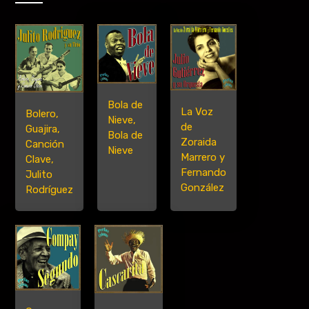
Bola de
La Voz
Bolero,
Nieve,
de
Guajira,
Bola de
Zoraida
Canción
Nieve
Marrero y
Clave,
Fernando
Julito
González
Rodríguez