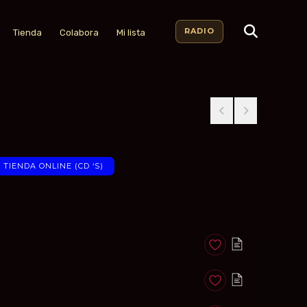
RADIO
Tienda
Colabora
Mi lista
TIENDA ONLINE (CD ‘S)
Anadir a favoritos
Anadir a favoritos