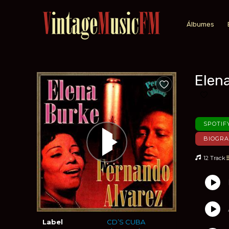
Álbumes
Elen
Añadir a favoritos
Añadir 
SPOTIF
BIOGRA
12 Track
Label
CD’S CUBA