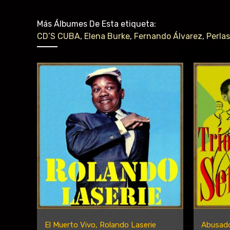
Más Álbumes De Esta etiqueta:
CD’S CUBA
,
Elena Burke
,
Fernando Álvarez
,
Perla
El Muerto Vivo, Rolando Laserie
Abusado