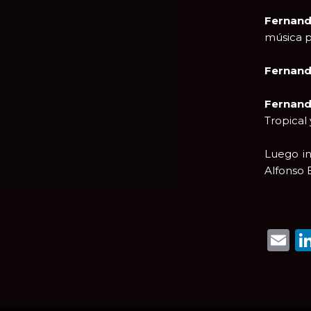
Fernand
música p
Fernand
Fernand
Tropical
Luego i
Alfonso E
E