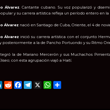
o Álvarez
. Cantante cubano. Su voz popularizó y disem
opular y su carrera artística refleja un período entero en la
o Álvarez
nació en Santiago de Cuba, Oriente, el 4 de nov
o Álvarez
inició su carrera artística con el conjunto He
 y posteriormente a la de Pancho Portuondo y su Ritmo Orie
ntegró la de Mariano Mercerón y sus Muchachos Pimienta
liseo; con esta agrupación viajó a Haití.
mail
LinkedIn
Reddit
Facebook
Telegram
X
WhatsApp
Compartir