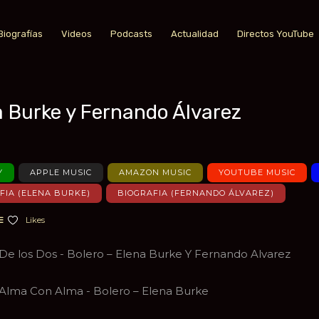
Biografías
Videos
Podcasts
Actualidad
Directos YouTube
a Burke y Fernando Álvarez
a favoritos
Y
APPLE MUSIC
AMAZON MUSIC
YOUTUBE MUSIC
FIA (ELENA BURKE)
BIOGRAFIA (FERNANDO ÁLVAREZ)
Likes
De los Dos - Bolero – Elena Burke Y Fernando Alvarez
Alma Con Alma - Bolero – Elena Burke