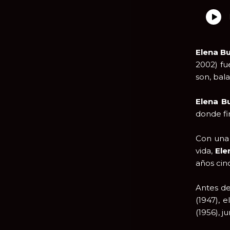
Elena Bu
2002) fu
son, bala
Elena B
donde fi
Con una 
vida,
Ele
años cin
Antes de 
(1947), 
(1956), 