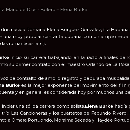
La Mano de Dios - Bolero – Elena Burke
rke,
nacida Romana Elena Burguez González, (La Habana, 2
e una muy popular cantante cubana, con un amplio reperto
das románticas, etc.).
urke
inició su carrera trabajando en la radio a finales de
rmó su primer contrato con el maestro Orlando de La Rosa
voz de contralto de amplio registro y depurada musicalida
na Burke
es la mejor exponente del movimiento del filin (
cuenta y en general es considerada hoy por muchos una de las
iniciar una sólida carrera como solista,
Elena Burke
había p
el trío Las Cancioneras y los cuartetos de Facundo Rivero,
junto a Omara Portuondo, Moraima Secada y Haydée Portuo