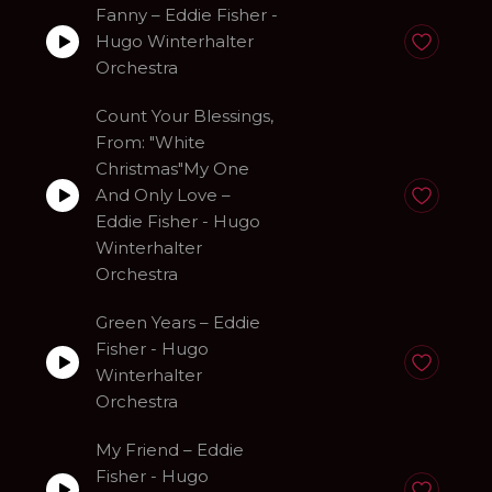
Fanny – Eddie Fisher -
Hugo Winterhalter
Anadir a fa
Orchestra
Count Your Blessings,
From: "White
Christmas"My One
And Only Love –
Anadir a fa
Eddie Fisher - Hugo
Winterhalter
Orchestra
Green Years – Eddie
Fisher - Hugo
Anadir a fa
Winterhalter
Orchestra
My Friend – Eddie
Fisher - Hugo