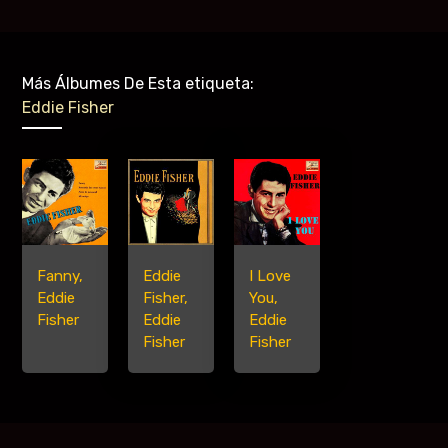
Más Álbumes De Esta etiqueta:
Eddie Fisher
Fanny,
Eddie
I Love
Eddie
Fisher,
You,
Fisher
Eddie
Eddie
Fisher
Fisher