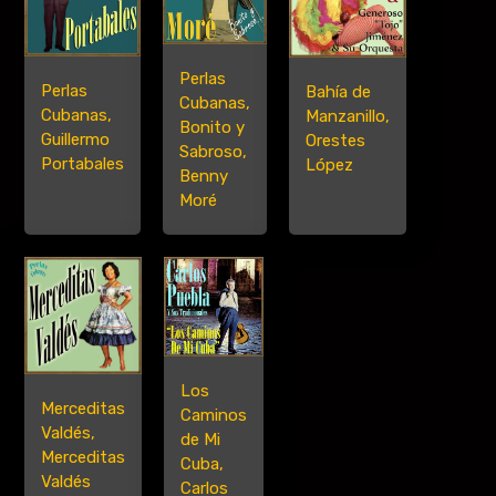
Perlas
Perlas
Bahía de
Cubanas,
Cubanas,
Manzanillo,
Bonito y
Guillermo
Orestes
Sabroso,
Portabales
López
Benny
Moré
Los
Merceditas
Caminos
Valdés,
de Mi
Merceditas
Cuba,
Valdés
Carlos