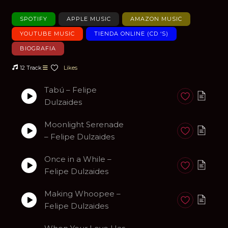
SPOTIFY
APPLE MUSIC
AMAZON MUSIC
YOUTUBE MUSIC
TIENDA ONLINE (CD ‘S)
BIOGRAFIA
12 Track
Likes
Tabú – Felipe
Anadir a favori
Dulzaides
Moonlight Serenade
Anadir a favori
– Felipe Dulzaides
Once in a While –
Anadir a favori
Felipe Dulzaides
Making Whoopee –
Anadir a favori
Felipe Dulzaides