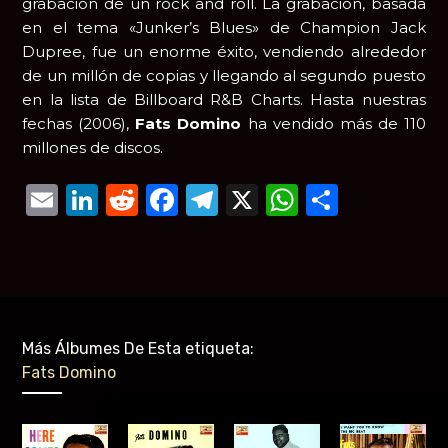
grabación de un rock and roll. La grabación, basada
en el tema «Junker’s Blues» de Champion Jack
Dupree, fue un enorme éxito, vendiendo alrededor
de un millón de copias y llegando al segundo puesto
en la lista de Billboard R&B Charts. Hasta nuestras
fechas (2006),
Fats Domino
ha vendido más de 110
millones de discos.
Email
LinkedIn
Reddit
Facebook
Telegram
X
WhatsAp
Compar
Más Álbumes De Esta etiqueta:
Fats Domino