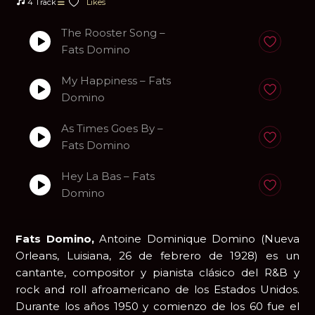
4 Track
Likes
The Rooster Song –
Anadir a fa
Fats Domino
My Happiness – Fats
Anadir a fa
Domino
As Times Goes By –
Anadir a fa
Fats Domino
Hey La Bas – Fats
Anadir a fa
Domino
Fats Domino,
Antoine Dominique Domino (Nueva
Orleans, Luisiana, 26 de febrero de 1928) es un
cantante, compositor y pianista clásico del R&B y
rock and roll afroamericano de los Estados Unidos.
Durante los años 1950 y comienzo de los 60 fue el