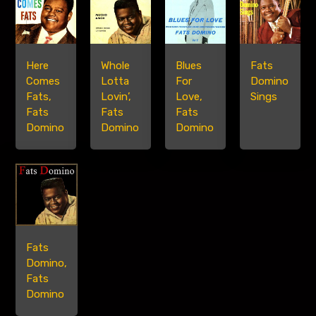
Here
Whole
Blues
Fats
Comes
Lotta
For
Domino
Fats,
Lovin’,
Love,
Sings
Fats
Fats
Fats
Domino
Domino
Domino
Fats
Domino,
Fats
Domino