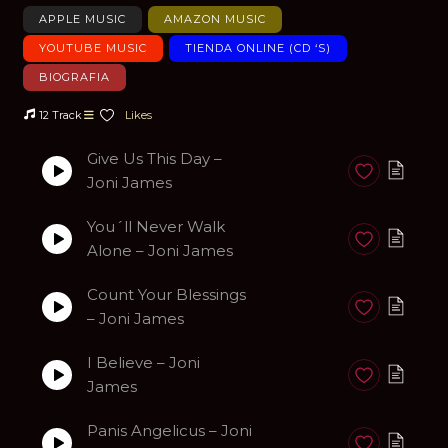
APPLE MUSIC
AMAZON MUSIC
YOUTUBE MUSIC
TIENDA ONLINE (CD ‘S)
BIOGRAFIA
12 Track
Likes
Give Us This Day –
Anadir a favori
Joni James
You´ll Never Walk
Anadir a favori
Alone – Joni James
Count Your Blessings
Anadir a favori
– Joni James
I Believe – Joni
Anadir a favori
James
Panis Angelicus – Joni