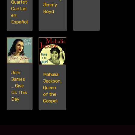
Quartet
Jimmy
Cantan
Boyd
en
Español
Joni
Mahalia
James
Jackson,
… Give
Queen
Us This
of the
Day
Gospel