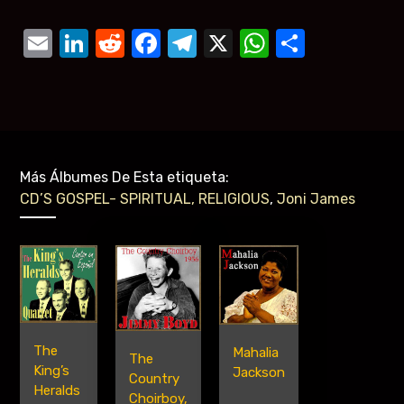
Email
LinkedIn
Reddit
Facebook
Telegram
X
WhatsAp
Compar
Más Álbumes De Esta etiqueta:
CD’S GOSPEL- SPIRITUAL, RELIGIOUS
,
Joni James
The
Mahalia
The
King’s
Jackson
Country
Heralds
Choirboy,