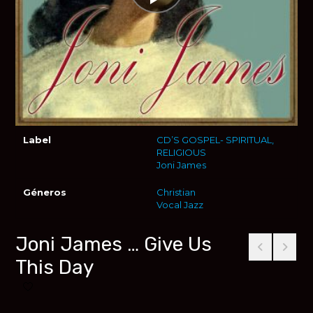
Label
CD’S GOSPEL- SPIRITUAL,
RELIGIOUS
Joni James
Géneros
Christian
Vocal Jazz
Joni James … Give Us
This Day
Añadir a favoritos