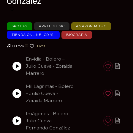
González
Añadir a favoritos
SPOTIFY
APPLE MUSIC
AMAZON MUSIC
TIENDA ONLINE (CD ‘S)
BIOGRAFIA
10 Track
Likes
Envidia - Bolero –
Julio Cueva - Zoraida
Anadir a favori
Marrero
Mil Lágrimas - Bolero
– Julio Cueva -
Anadir a favori
Zoraida Marrero
Imágenes - Bolero –
Julio Cueva -
Anadir a favori
Fernando González