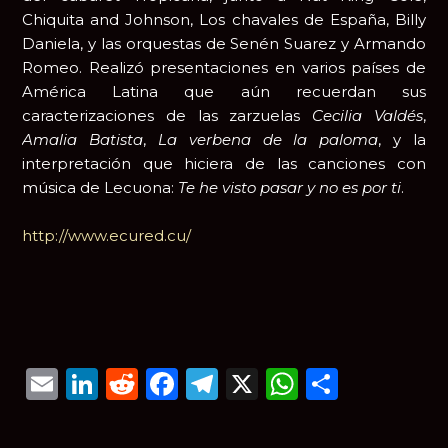
Chiquita and Johnson, Los chavales de España, Billy
Daniela, y las orquestas de Senén Suarez y Armando
Romeo. Realizó presentaciones en varios países de
América Latina que aún recuerdan sus
caracterizaciones de las zarzuelas
Cecilia Valdés
,
Amalia Batista
,
La verbena de la paloma
, y la
interpretación que hiciera de las canciones con
música de Lecuona:
Te he visto pasar y no es por ti
.
http://www.ecured.cu/
Email
LinkedIn
Reddit
Facebook
Telegram
X
WhatsAp
Compar