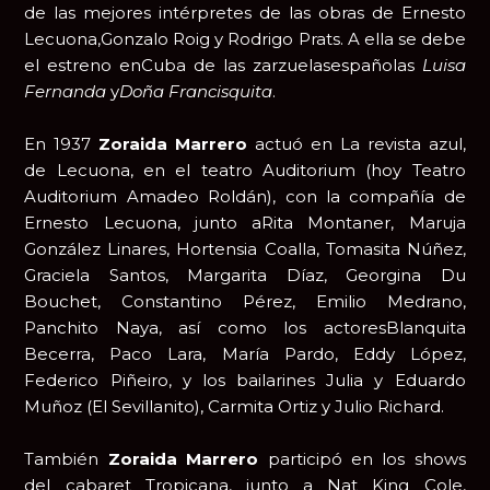
de las mejores intérpretes de las obras de Ernesto
Lecuona,Gonzalo Roig y Rodrigo Prats. A ella se debe
el estreno enCuba de las zarzuelasespañolas
Luisa
Fernanda
y
Doña Francisquita
.
En 1937
Zoraida Marrero
actuó en La revista azul,
de Lecuona, en el teatro Auditorium (hoy Teatro
Auditorium Amadeo Roldán), con la compañía de
Ernesto Lecuona, junto aRita Montaner, Maruja
González Linares, Hortensia Coalla, Tomasita Núñez,
Graciela Santos, Margarita Díaz, Georgina Du
Bouchet, Constantino Pérez, Emilio Medrano,
Panchito Naya, así como los actoresBlanquita
Becerra, Paco Lara, María Pardo, Eddy López,
Federico Piñeiro, y los bailarines Julia y Eduardo
Muñoz (El Sevillanito), Carmita Ortiz y Julio Richard.
También
Zoraida Marrero
participó en los shows
del cabaret Tropicana, junto a Nat King Cole,