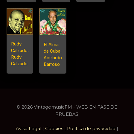
Rudy
El Alma
Calzado,
de Cuba,
Rudy
Abelardo
Calzado
Barroso
© 2026 VintagemusicFM - WEB EN FASE DE
PRUEBAS
Aviso Legal
|
Cookies
|
Política de privacidad
|