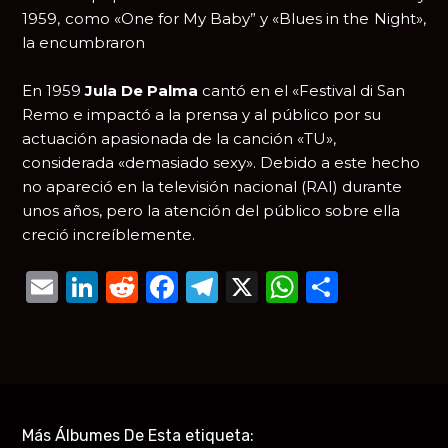
1959, como «One for My Baby” y «Blues in the Night»,
la encumbraron
En 1959
Jula De Palma
cantó en el «Festival di San
Remo e impactó a la prensa y al público por su
actuación apasionada de la canción «TU»,
considerada «demasiado sexy». Debido a este hecho
no apareció en la televisión nacional (RAI) durante
unos años, pero la atención del público sobre ella
creció increíblemente.
Email
LinkedIn
Reddit
Facebook
Telegram
X
WhatsAp
Compar
Más Álbumes De Esta etiqueta: