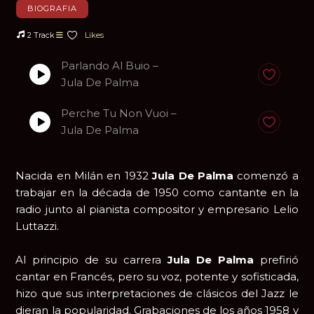
BIOGRAFIA
2 Track
Likes
Parlando Al Buio –
Anadir a fa
Jula De Palma
Perche Tu Non Vuoi –
Anadir a fa
Jula De Palma
Nacida en Milán en 1932
Jula De Palma
comenzó a
trabajar en la década de 1950 como cantante en la
radio junto al pianista compositor y empresario Lelio
Luttazzi.
Al principio de su carrera
Jula De Palma
prefirió
cantar en Francés, pero su voz, potente y sofisticada,
hizo que sus interpretaciones de clásicos del Jazz le
dieran la popularidad. Grabaciones de los años 1958 y