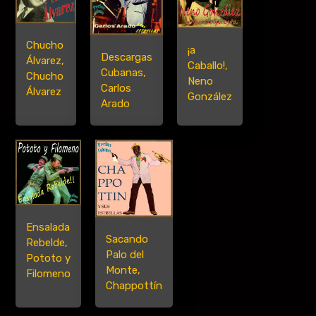
Chucho
¡a
Descargas
Álvarez,
Caballo!,
Cubanas,
Chucho
Neno
Carlos
Álvarez
González
Arado
Ensalada
Sacando
Rebelde,
Palo del
Pototo y
Monte,
Filomeno
Chappottín