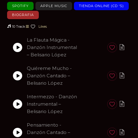
SPOTIFY
APPLE MUSIC
TIENDA ONLINE (CD ‘S)
BIOGRAFIA
10 Track
Likes
La Flauta Mágica -
Danzón Instrumental
Anadir a favori
– Belisario López
Quiéreme Mucho -
Danzón Cantado –
Anadir a favori
Belisario López
Intermezzo - Danzón
Instrumental –
Anadir a favori
Belisario López
Pensamiento -
Danzón Cantado –
Anadir a favori