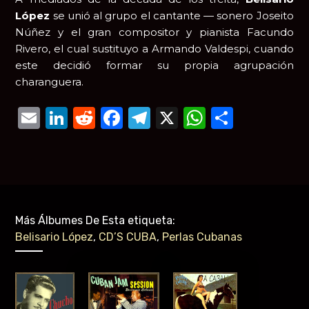
López
se unió al grupo el cantante — sonero Joseito
Núñez y el gran compositor y pianista Facundo
Rivero, el cual sustituyo a Armando Valdespi, cuando
este decidió formar su propia agrupación
charanguera.
Email
LinkedIn
Reddit
Facebook
Telegram
X
WhatsAp
Compar
Más Álbumes De Esta etiqueta:
Belisario López
,
CD’S CUBA
,
Perlas Cubanas