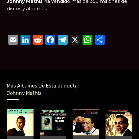
Johnny Mathis
ha vendido más de 350 millones de
discos y álbumes.
Email
LinkedIn
Reddit
Facebook
Telegram
X
WhatsAp
Compar
Más Álbumes De Esta etiqueta:
Johnny Mathis