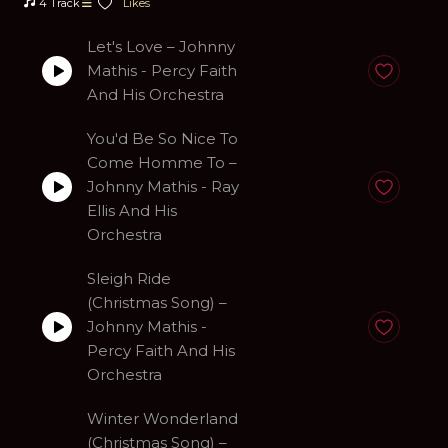
4 Track
Likes
Let's Love – Johnny
Mathis - Percy Faith
Anadir a fa
And His Orchestra
You'd Be So Nice To
Come Homme To –
Johnny Mathis - Ray
Anadir a fa
Ellis And His
Orchestra
Sleigh Ride
(Christmas Song) –
Johnny Mathis -
Anadir a fa
Percy Faith And His
Orchestra
Winter Wonderland
(Christmas Song) –