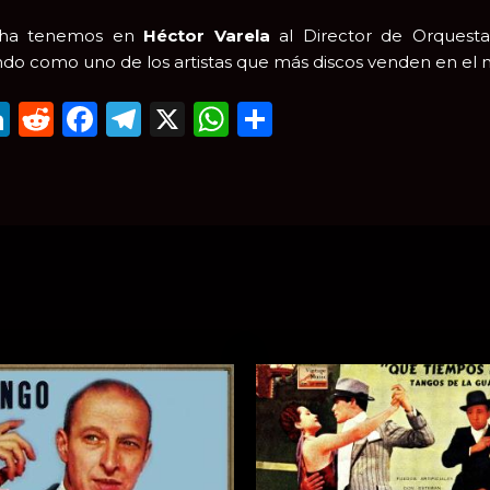
cha tenemos en
Héctor Varela
al Director de Orquest
do como uno de los artistas que más discos venden en el
mail
LinkedIn
Reddit
Facebook
Telegram
X
WhatsApp
Compartir