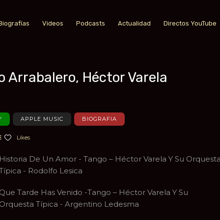
Biografías
Videos
Podcasts
Actualidad
Directos YouTube
 Arrabalero, Héctor Varela
a favoritos
Y
APPLE MUSIC
BIOGRAFIA
Likes
Historia De Un Amor - Tango – Héctor Varela Y Su Orquest
Típica - Rodolfo Lesica
Que Tarde Has Venido -Tango – Héctor Varela Y Su
Orquesta Típica - Argentino Ledesma