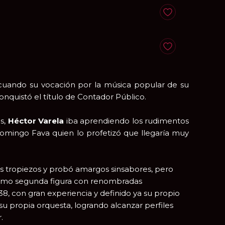
Anadir a favoritos
Anadir a favoritos
cuando su vocación por la música popular de su
onquistó el título de Contador Público.
s,
Héctor Varela
iba aprendiendo los rudimentos
 Domingo Fava quien lo profetizó que llegaría muy
 tropiezos y probó amargos sinsabores, pero
 como segunda figura con renombradas
8, con gran experiencia y definido ya su propio
su propia orquesta, logrando alcanzar perfiles
.