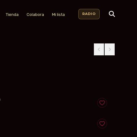
RADIO
Tienda
Colabora
Mi lista
a
Anadir a favoritos
Anadir a favoritos