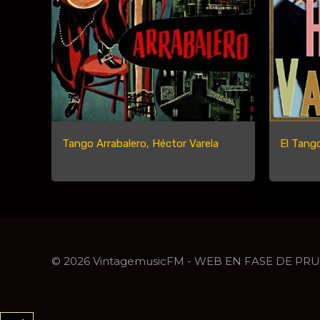
Tango Arrabalero, Héctor Varela
El Tango
© 2026 VintagemusicFM - WEB EN FASE DE PR