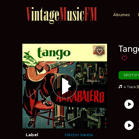
Álbumes
Tango
Añadir a favoritos
Añadir 
SPOTIF
4 Track
Label
Héctor Varela