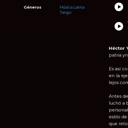
Géneros
Música Latina
Tango
Héctor 
patria y
Es así c
en la ej
lejos co
Antes de
luchó a 
personal
estilo de
que reto