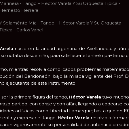
Marinera - Tango – Héctor Varela Y Su Orquesta Típica -
Hernesto Herrera
Y Solaménte Mía - Tango – Héctor Varela Y Su Orquesta
Típica - Carlos Vanel
Varela
nació en la andad argentina de Avellaneda. y aún 
n so notaba desde niño, para satisfacer el anhelo pa¬terno c
omo, mientras resolvía complicados problemas matemático
ecución del Bandoneón, bajo la mirada vigilante del Prof.
mo ejecutante de este instrumento
 ser la primera figura del tango,
Héctor Varela
tuvo muchos
brazo partido, con coraje y con afán, llegando a codearse
idades artísticas como Libertad Lamarque; hasta que en 193
 sentir y expresar el tango,
Héctor Varela
resolvió a formar 
caron vigorosamente su personalidad de auténtico creador