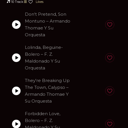
10 Track
Likes
Don't Pretend, Son
Montuno – Armando
Anadir a fa
Thomae Y Su
Orquesta
Lolinda, Beguine-
Bolero – F. Z.
Anadir a fa
Maldonado Y Su
Orquesta
They're Breaking Up
The Town, Calypso –
Anadir a fa
Armando Thomae Y
Su Orquesta
Forbidden Love,
Bolero – F. Z.
Anadir a fa
Maldonado Y Su