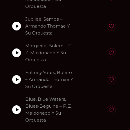
Orquesta
Jubilee, Samba –
Armando Thomae Y
Anadir a fa
Su Orquesta
Margarita, Bolero – F.
Z. Maldonado Y Su
Anadir a fa
Orquesta
Entirely Yours, Bolero
– Armando Thomae Y
Anadir a fa
Su Orquesta
Blue, Blue Waters,
Blues-Beguine – F. Z.
Anadir a fa
Maldonado Y Su
Orquesta