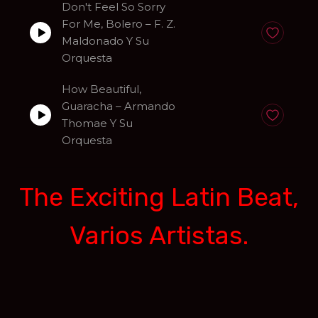
Don't Feel So Sorry
For Me, Bolero – F. Z.
Anadir a fa
Maldonado Y Su
Orquesta
How Beautiful,
Guaracha – Armando
Anadir a fa
Thomae Y Su
Orquesta
The Exciting Latin Beat,
Varios Artistas.