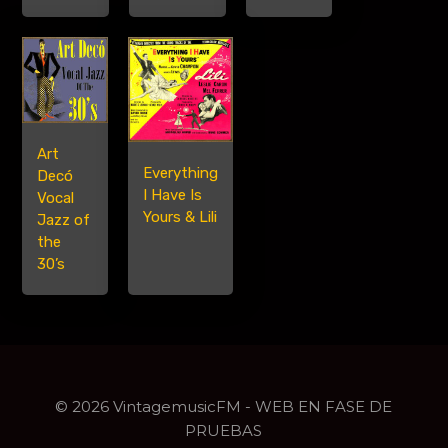
Art
Everything
Decó
I Have Is
Vocal
Yours & Lili
Jazz of
the
30’s
© 2026 VintagemusicFM - WEB EN FASE DE
PRUEBAS