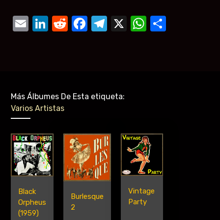
Email
LinkedIn
Reddit
Facebook
Telegram
X
WhatsAp
Compar
Más Álbumes De Esta etiqueta:
Varios Artistas
Vintage
Black
Burlesque
Party
Orpheus
2
(1959)