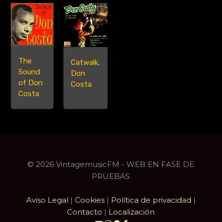
The
Catwalk,
Sound
Don
of Don
Costa
Costa
© 2026 VintagemusicFM - WEB EN FASE DE
PRUEBAS
Aviso Legal
|
Cookies
|
Política de privacidad
|
Contacto
|
Localización