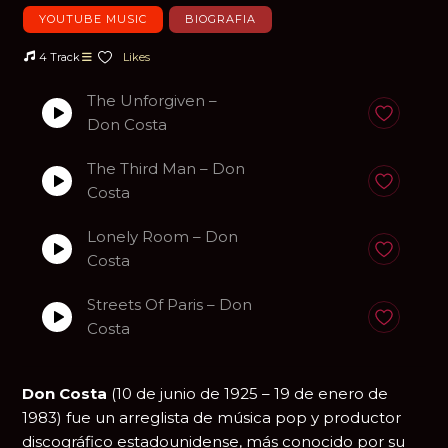
YOUTUBE MUSIC
BIOGRAFIA
4 Track
Likes
The Unforgiven –
Anadir a fa
Don Costa
The Third Man – Don
Anadir a fa
Costa
Lonely Room – Don
Anadir a fa
Costa
Streets Of Paris – Don
Anadir a fa
Costa
Don Costa
(10 de junio de 1925 – 19 de enero de
1983) fue un arreglista de música pop y productor
discográfico estadounidense, más conocido por su