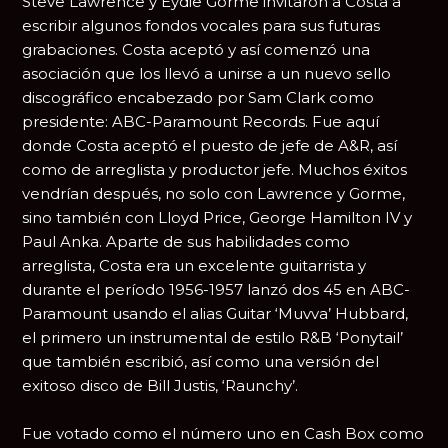
Steve Lawrence y Eydie Gorme invitaron a Costa a
escribir algunos fondos vocales para sus futuras
grabaciones. Costa aceptó y así comenzó una
asociación que los llevó a unirse a un nuevo sello
discográfico encabezado por Sam Clark como
presidente: ABC-Paramount Records. Fue aquí
donde Costa aceptó el puesto de jefe de A&R, así
como de arreglista y productor jefe. Muchos éxitos
vendrían después, no solo con Lawrence y Gorme,
sino también con Lloyd Price, George Hamilton IV y
Paul Anka. Aparte de sus habilidades como
arreglista, Costa era un excelente guitarrista y
durante el período 1956-1957 lanzó dos 45 en ABC-
Paramount usando el alias Guitar ‘Muvva’ Hubbard,
el primero un instrumental de estilo R&B ‘Ponytail’
que también escribió, así como una versión del
exitoso disco de Bill Justis, ‘Raunchy’.
Fue votado como el número uno en Cash Box como