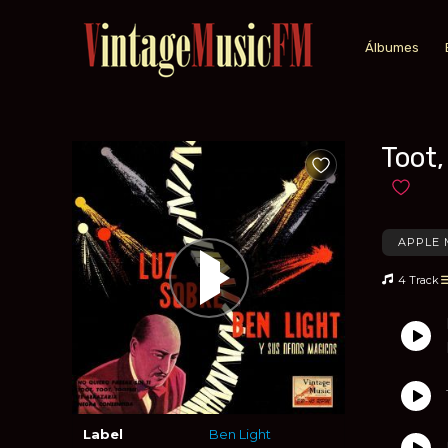
Álbumes
Toot,
Añadir a favoritos
Añadir 
APPLE 
4 Track
Label
Ben Light