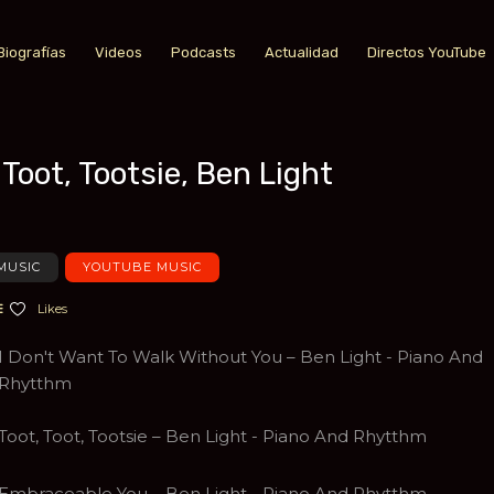
Biografías
Videos
Podcasts
Actualidad
Directos YouTube
 Toot, Tootsie, Ben Light
a favoritos
MUSIC
YOUTUBE MUSIC
Likes
I Don't Want To Walk Without You – Ben Light - Piano And
Rhytthm
Toot, Toot, Tootsie – Ben Light - Piano And Rhytthm
Embraceable You – Ben Light - Piano And Rhytthm