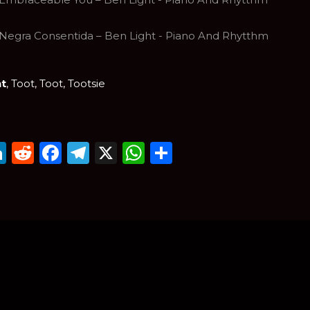
Negra Consentida – Ben Light - Piano And Rhytthm
ht
, Toot, Toot, Tootsie
mail
LinkedIn
Reddit
Facebook
Telegram
X
WhatsApp
Compartir