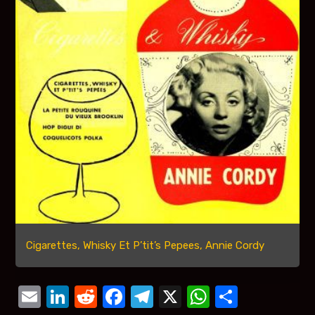
Cigarettes, Whisky Et P’tit’s Pepees, Annie Cordy
Email
LinkedIn
Reddit
Facebook
Telegram
X
WhatsAp
Compar