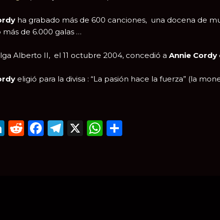
ordy
ha grabado más de 600 canciones, una docena de musica
o más de 6.000 galas …
elga Alberto II, el 11 octubre 2004, concedió a
Annie Cordy
ordy
eligió para la divisa : “La pasión hace la fuerza” (la mo
mail
LinkedIn
Reddit
Facebook
Telegram
X
WhatsApp
Compartir