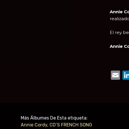
Annie C
realizad
El rey b
Annie C
E
Más Álbumes De Esta etiqueta:
Annie Cordy
,
CD’S FRENCH SONG