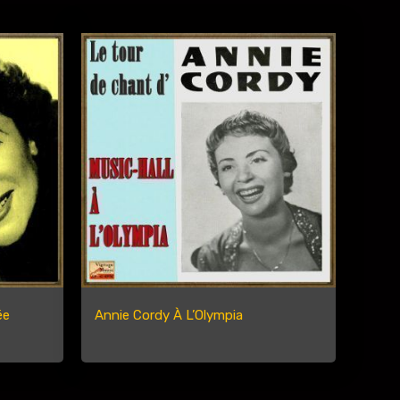
ée
Annie Cordy À L’Olympia