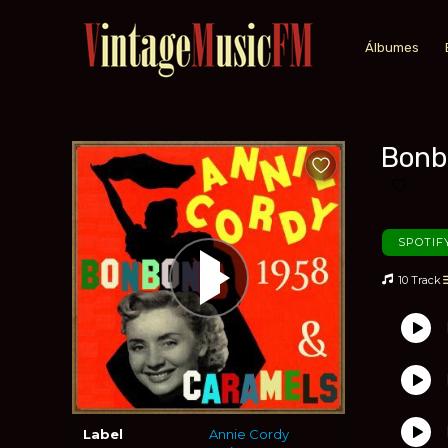
Álbumes
Bonb
Añadir a favoritos
Añadir 
SPOTIF
10 Track
Label
Annie Cordy