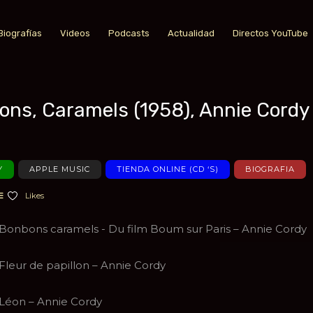
Biografías
Videos
Podcasts
Actualidad
Directos YouTube
ons, Caramels (1958), Annie Cordy
a favoritos
Y
APPLE MUSIC
TIENDA ONLINE (CD ‘S)
BIOGRAFIA
Likes
Bonbons caramels - Du film Boum sur Paris – Annie Cordy
Fleur de papillon – Annie Cordy
Léon – Annie Cordy