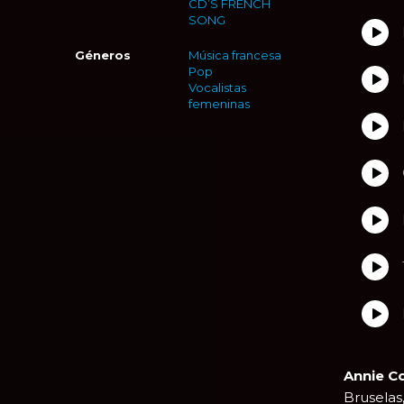
CD’S FRENCH
SONG
Géneros
Música francesa
Pop
Vocalistas
femeninas
Annie C
Bruselas