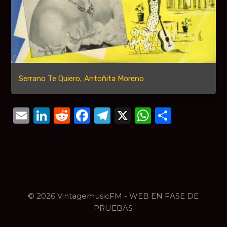
Serrano Te Quiero, Antoñita Moreno
Email
LinkedIn
Reddit
Facebook
Telegram
X
WhatsAp
Compar
© 2026 VintagemusicFM - WEB EN FASE DE
PRUEBAS