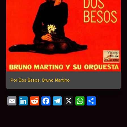
Por Dos Besos, Bruno Martino
Email
LinkedIn
Reddit
Facebook
Telegram
X
WhatsAp
Compar