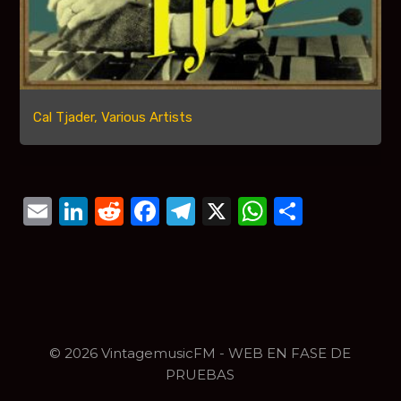
Cal Tjader, Various Artists
Email
LinkedIn
Reddit
Facebook
Telegram
X
WhatsAp
Compar
© 2026 VintagemusicFM - WEB EN FASE DE
PRUEBAS